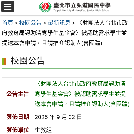
跳
選
至
單
首頁
>
校園公告
>
最新訊息
>
〈財團法人台北市政
主
府教育局認助清寒學生基金會〉被認助需求學生並
要
提送本會申請，且請推介認助人(含團體)
內
容
校園公告
區
〈財團法人台北市政府教育局認助清
公告主旨
寒學生基金會〉被認助需求學生並提
送本會申請，且請推介認助人(含團體)
發佈日期
2025 年 9 月 02 日
發佈單位
生教組