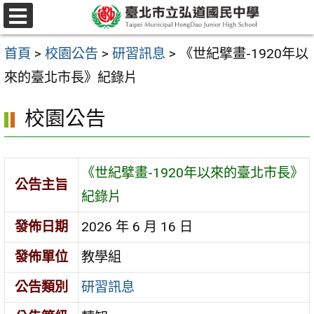
跳
選
至
單
首頁
>
校園公告
>
研習訊息
>
《世紀擘畫-1920年以
主
來的臺北市長》紀錄片
要
內
校園公告
容
區
《世紀擘畫-1920年以來的臺北市長》
公告主旨
紀錄片
發佈日期
2026 年 6 月 16 日
發佈單位
教學組
公告類別
研習訊息