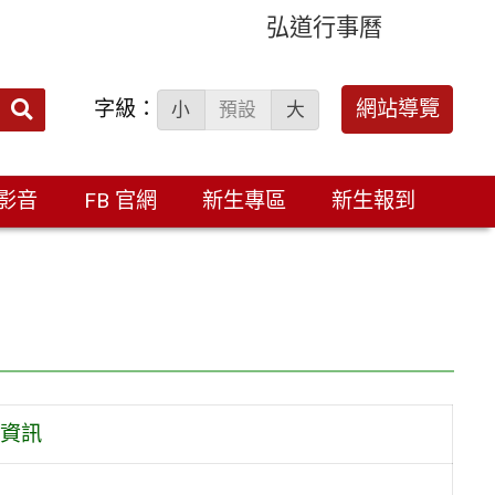
弘道行事曆
字級：
送出
網站導覽
小
預設
大
搜
尋：
影音
FB 官網
新生專區
新生報到
資訊