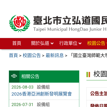
跳
至
主
要
內
首頁
關於弘道
行政單位
校園公告
容
區
首頁
>
校園公告
>
最新訊息
>
「國立臺灣師範大
校
相關公告
2026-08-03
設備組
公告主
2026香港亞洲創新發明展覽會
2026-07-31
設備組
發佈日