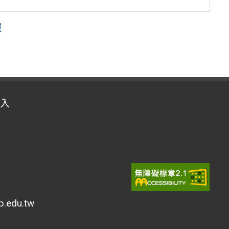
報
入
edu.tw