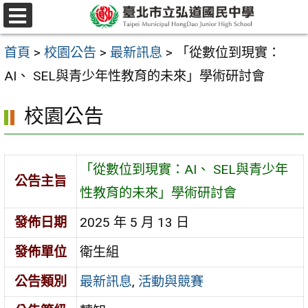
跳
選
至
單
首頁
>
校園公告
>
最新訊息
>
「從數位到現實：
主
AI、 SEL與青少年性教育的未來」學術研討會
要
內
校園公告
容
區
「從數位到現實：AI、 SEL與青少年
公告主旨
性教育的未來」學術研討會
發佈日期
2025 年 5 月 13 日
發佈單位
衛生組
公告類別
最新訊息
,
活動與競賽