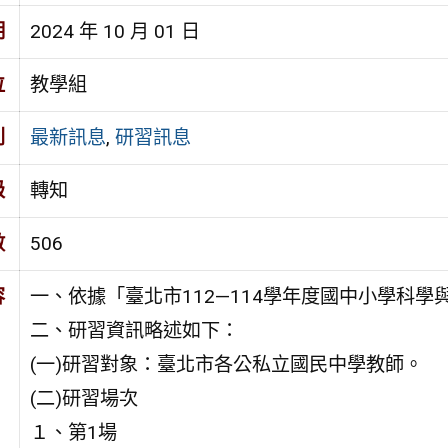
期
2024 年 10 月 01 日
位
教學組
別
最新訊息
,
研習訊息
級
轉知
數
506
容
一、依據「臺北市112—114學年度國中小學科
二、研習資訊略述如下：
(一)研習對象：臺北市各公私立國民中學教師。
(二)研習場次
１、第1場