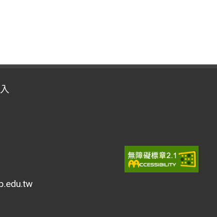
入
edu.tw