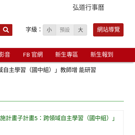
弘道行事曆
字級：
送出
網站導覽
小
預設
大
搜
尋：
影音
FB 官網
新生專區
新生報到
域自主學習（國中組）」教師增 能研習
實施計畫子計畫5：跨領域自主學習（國中組）」