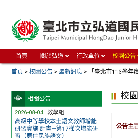
跳
至
主
要
內
首頁
關於弘道
行政單位
校園公告
容
區
首頁
>
校園公告
>
最新訊息
>
「臺北市113學年
校
相關公告
2026-08-04
教學組
高級中等學校本土語文教師增能
公告主
研習實施 計畫—第17梯次增能研
習（原住民族語文）