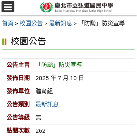
跳
選
至
單
首頁
>
校園公告
>
最新訊息
>
「防颱」防災宣導
主
要
校園公告
內
容
公告主旨
「防颱」防災宣導
區
發佈日期
2025 年 7 月 10 日
發佈單位
體育組
公告類別
最新訊息
公告等級
無
點閱次數
262