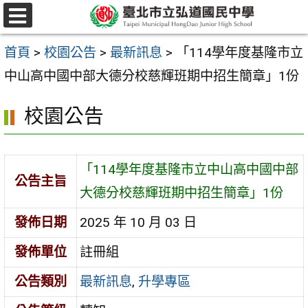
跳
選
至
單
首頁
>
校園公告
>
最新訊息
>
「114學年度基隆市立
主
中山高中國中部大德分校慈輝班期中招生簡章」1份
要
內
校園公告
容
區
「114學年度基隆市立中山高中國中部
公告主旨
大德分校慈輝班期中招生簡章」1份
發佈日期
2025 年 10 月 03 日
發佈單位
註冊組
公告類別
最新訊息
,
升學專區