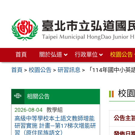
跳
至
主
要
內
首頁
關於弘道
行政單位
校園公告
容
區
首頁
>
校園公告
>
研習訊息
>
「114年國中小英
校
相關公告
2026-08-04
教學組
公告主
高級中等學校本土語文教師增能
研習實施 計畫—第17梯次增能研
習（原住民族語文）
發佈日