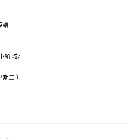
英語
領 域/
星期二 ）