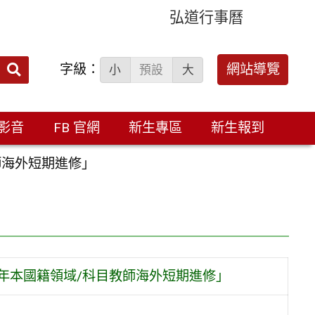
弘道行事曆
字級：
送出
網站導覽
小
預設
大
搜
尋：
影音
FB 官網
新生專區
新生報到
師海外短期進修」
4年本國籍領域/科目教師海外短期進修」