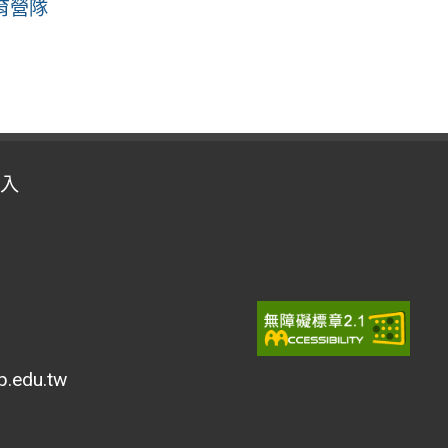
育營隊
入
edu.tw