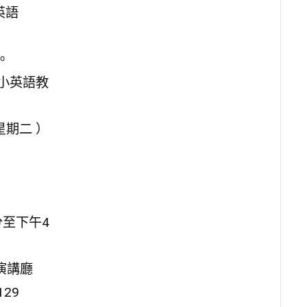
英語
。
小英語教
星期二 ）
分至下午4
演講廳
29