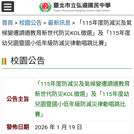
跳
選
至
單
首頁
>
校園公告
>
最新訊息
>
「115年度防減災及氣
主
候變遷調適教育新世代防災KOL徵選」及「115年度
要
幼兒園暨國小低年級防減災律動唱跳比賽」
內
容
校園公告
區
「115年度防減災及氣候變遷調適教育
新世代防災KOL徵選」及「115年度幼
公告主旨
兒園暨國小低年級防減災律動唱跳比
賽」
發佈日期
2026 年 1 月 19 日