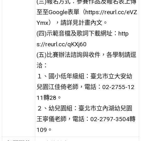
(三)報名方式：參賽作品及報名表上傳
至至Google表單（https://reurl.cc/eVZ
Ymx），請詳見計畫內文。
(四)示範音檔及歌詞下載網址：http
s://reurl.cc/qKXj60
(五)比賽辦法諮詢與收件，各學制請逕
洽：
１、國小低年級組：臺北市立大安幼
兒園江佳倚老師，電話：02-2755-12
11轉28。
２、幼兒園組：臺北市立內湖幼兒園
王寧儀老師，電話：02-2797-3504轉
109。