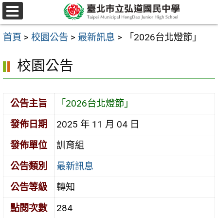
跳
選
至
單
首頁
>
校園公告
>
最新訊息
>
「2026台北燈節」
主
要
校園公告
內
容
公告主旨
「2026台北燈節」
區
發佈日期
2025 年 11 月 04 日
發佈單位
訓育組
公告類別
最新訊息
公告等級
轉知
點閱次數
284