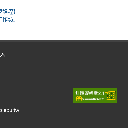
習課程】
工作坊」
入
edu.tw