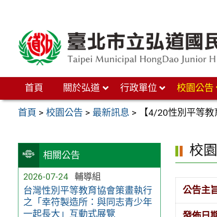
跳
至
主
要
內
首頁
關於弘道
行政單位
校園公告
容
區
首頁
>
校園公告
>
最新訊息
>
【4/20性別平等
校
相關公告
2026-07-24
輔導組
公告主
台灣性別平等教育協會策畫執行
之「幸符製造所：與同志青少年
一起長大」互動式展覽
發佈日