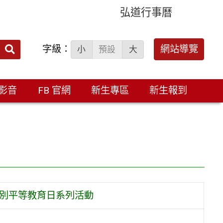
弘道行事曆
字級：
送出
網站導覽
小
預設
大
搜
尋：
影音
FB 官網
新生專區
新生報到
性別平等教育日系列活動