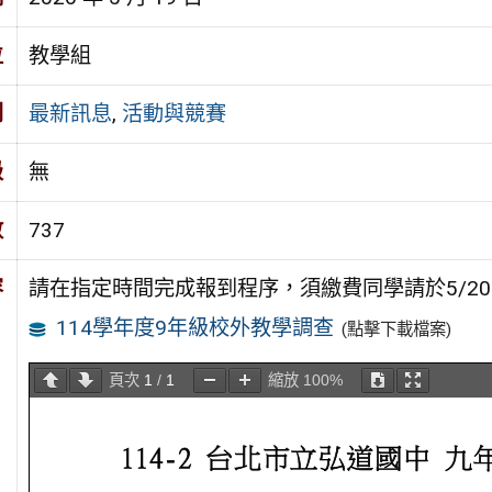
位
教學組
別
最新訊息
,
活動與競賽
級
無
數
737
容
請在指定時間完成報到程序，須繳費同學請於5/20
114學年度9年級校外教學調查
(點擊下載檔案)
頁次
1
/
1
縮放
100%