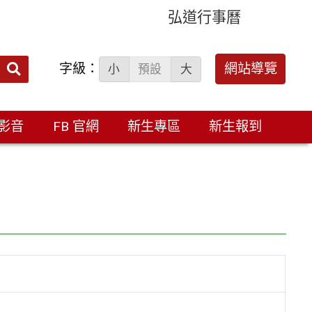
弘道行事曆
字級：
送出
網站導覽
小
預設
大
搜
尋：
影音
FB 官網
新生專區
新生報到