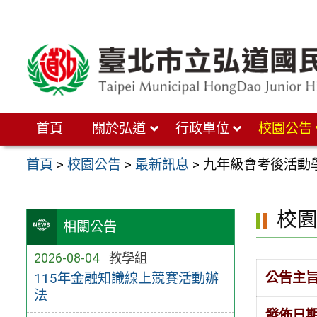
跳
至
主
要
內
首頁
關於弘道
行政單位
校園公告
容
區
首頁
>
校園公告
>
最新訊息
>
九年級會考後活動
校
相關公告
2026-08-04
教學組
公告主
115年金融知識線上競賽活動辦
法
發佈日