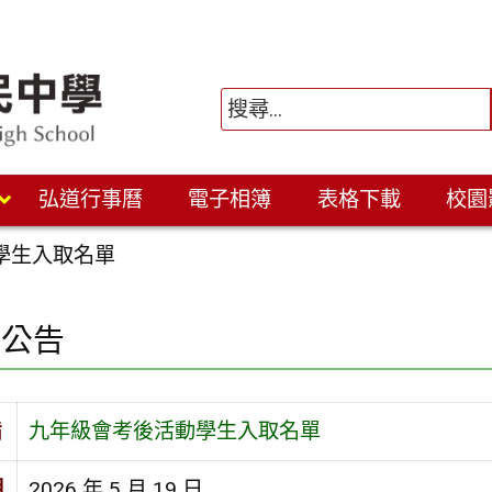
弘道行事曆
電子相簿
表格下載
校園
學生入取名單
園公告
旨
九年級會考後活動學生入取名單
期
2026 年 5 月 19 日