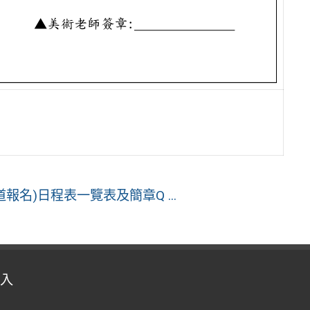
報名)日程表一覽表及簡章Q ...
入