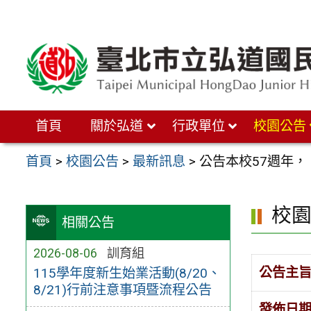
跳
至
主
要
內
首頁
關於弘道
行政單位
校園公告
容
區
首頁
>
校園公告
>
最新訊息
>
公告本校57週年
校
相關公告
2026-08-06
訓育組
公告主
115學年度新生始業活動(8/20、
8/21)行前注意事項暨流程公告
發佈日