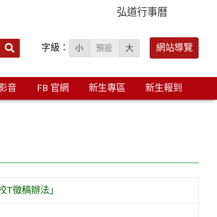
弘道行事曆
字級：
送出
網站導覽
小
預設
大
搜
尋：
影音
FB 官網
新生專區
新生報到
校T徵稿辦法」