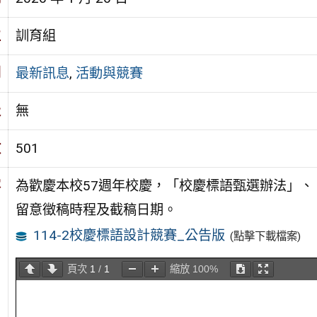
位
訓育組
別
最新訊息
,
活動與競賽
級
無
數
501
容
為歡慶本校57週年校慶，「校慶標語甄選辦法」、
留意徵稿時程及截稿日期。
114-2校慶標語設計競賽_公告版
(點擊下載檔案)
頁次
1
/
1
縮放
100%