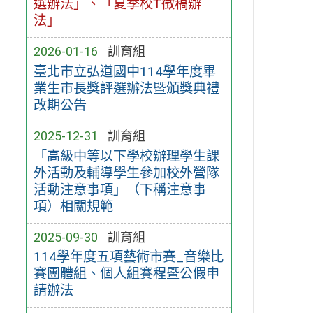
選辦法」、「夏季校T徵稿辦
法」
2026-01-16
訓育組
臺北市立弘道國中114學年度畢
業生市長獎評選辦法暨頒獎典禮
改期公告
2025-12-31
訓育組
「高級中等以下學校辦理學生課
外活動及輔導學生參加校外營隊
活動注意事項」（下稱注意事
項）相關規範
2025-09-30
訓育組
114學年度五項藝術市賽_音樂比
賽團體組、個人組賽程暨公假申
請辦法