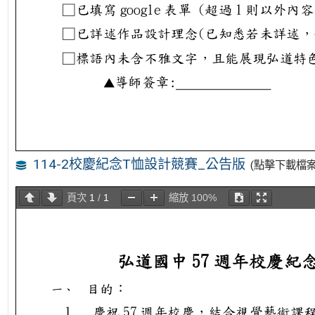
114-2校慶紀念T恤設計競賽_公告版
(點擊下載檔案
頁次
1
/
1
縮放
100%