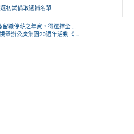
甄選初試備取遞補名單
職停薪之年資，得選擇全 ...
舉辦公廣集團20週年活動《 ...