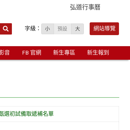
弘道行事曆
字級：
送出
網站導覽
小
預設
大
搜
尋：
影音
FB 官網
新生專區
新生報到
合甄選初試備取遞補名單