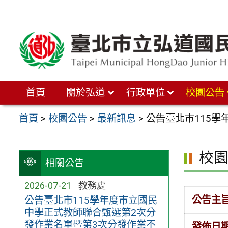
跳
至
主
要
內
首頁
關於弘道
行政單位
校園公告
容
區
首頁
>
校園公告
>
最新訊息
>
公告臺北市115
校
相關公告
2026-07-21
教務處
公告主
公告臺北市115學年度市立國民
中學正式教師聯合甄選第2次分
發作業名單暨第3次分發作業不
發佈日