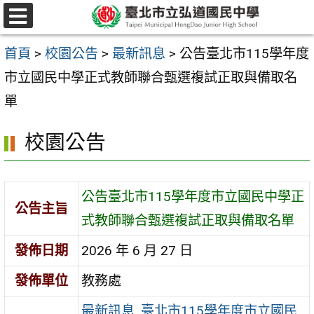
跳
選
至
單
首頁
>
校園公告
>
最新訊息
>
公告臺北市115學年度
主
市立國民中學正式教師聯合甄選複試正取與備取名
要
單
內
容
校園公告
區
公告臺北市115學年度市立國民中學正
公告主旨
式教師聯合甄選複試正取與備取名單
發佈日期
2026 年 6 月 27 日
發佈單位
教務處
最新訊息
,
臺北市115學年度市立國民