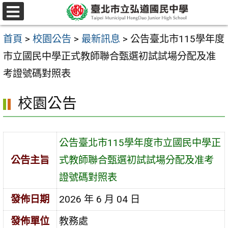
跳
選
至
單
首頁
>
校園公告
>
最新訊息
>
公告臺北市115學年度
主
市立國民中學正式教師聯合甄選初試試場分配及准
要
考證號碼對照表
內
容
校園公告
區
公告臺北市115學年度市立國民中學正
公告主旨
式教師聯合甄選初試試場分配及准考
證號碼對照表
發佈日期
2026 年 6 月 04 日
發佈單位
教務處