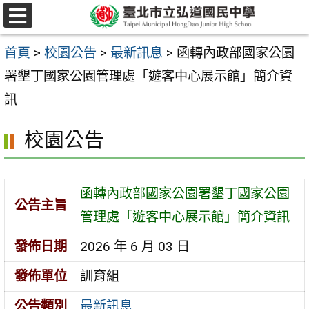
跳
選
至
單
首頁
>
校園公告
>
最新訊息
>
函轉內政部國家公園
主
署墾丁國家公園管理處「遊客中心展示館」簡介資
要
訊
內
容
校園公告
區
函轉內政部國家公園署墾丁國家公園
公告主旨
管理處「遊客中心展示館」簡介資訊
發佈日期
2026 年 6 月 03 日
發佈單位
訓育組
公告類別
最新訊息