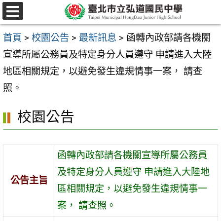
跳
選
至
單
首頁
>
校園公告
>
最新訊息
>
函轉內政部請各機關
主
宣導所屬公務員及特定身分人員遵守 申請進入大陸
要
地區相關規定，以避免發生違規情事一案， 請查
內
照。
容
區
校園公告
函轉內政部請各機關宣導所屬公務員
及特定身分人員遵守 申請進入大陸地
公告主旨
區相關規定，以避免發生違規情事一
案， 請查照。