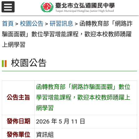
跳
選
至
單
首頁
>
校園公告
>
研習訊息
>
函轉教育部「網路詐
主
騙面面觀」數位學習增能課程，歡迎本校教師踴躍
要
上網學習
內
容
校園公告
區
函轉教育部「網路詐騙面面觀」數位
公告主旨
學習增能課程，歡迎本校教師踴躍上
網學習
發佈日期
2026 年 5 月 11 日
發佈單位
資訊組