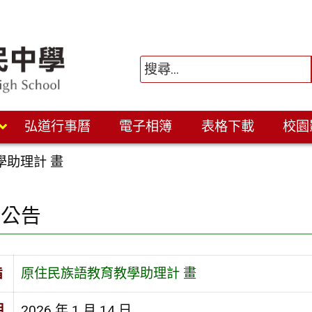
弘道行事曆
電子相簿
表格下載
校園
學助理計 畫
園公告
旨
原住民族語教育教學助理計 畫
期
2026 年 1 月 14 日