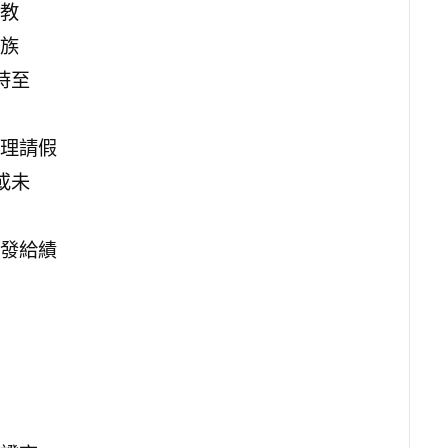
教
族
時至
理請假
或未
發給績