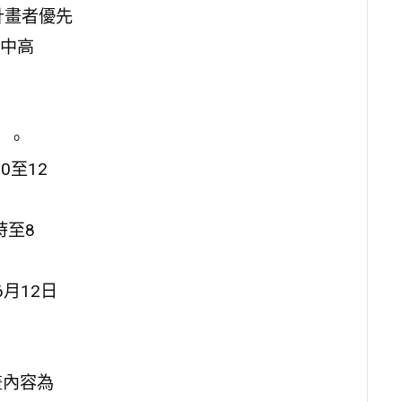
計畫者優先
中高
）。
0至12
時至8
月12日
畫內容為