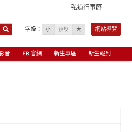
弘道行事曆
字級：
送出
網站導覽
小
預設
大
搜
尋：
影音
FB 官網
新生專區
新生報到