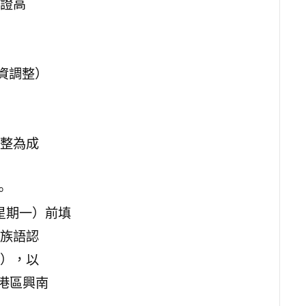
證高
資調整）
整為成
。
星期一）前填
族語認
），以
南港區興南