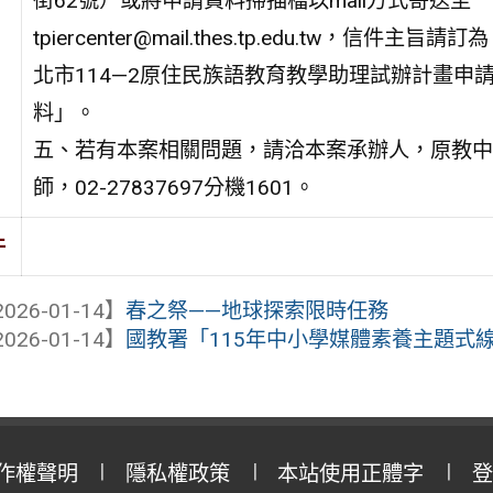
街62號）或將申請資料掃描檔以mail方式寄送至
tpiercenter@mail.thes.tp.edu.tw，信件主旨請
北市114—2原住民族語教育教學助理試辦計畫申
料」。
五、若有本案相關問題，請洽本案承辦人，原教中
師，02-27837697分機1601。
件
026-01-14】
春之祭——地球探索限時任務
026-01-14】
國教署「115年中小學媒體素養主題式
作權聲明
隱私權政策
本站使用正體字
登