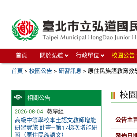
跳
至
主
要
內
首頁
關於弘道
行政單位
校園公告
容
區
首頁
>
校園公告
>
研習訊息
>
原住民族語教育教
校
相關公告
2026-08-04
教學組
公告主
高級中等學校本土語文教師增能
研習實施 計畫—第17梯次增能研
習（原住民族語文）
發佈日