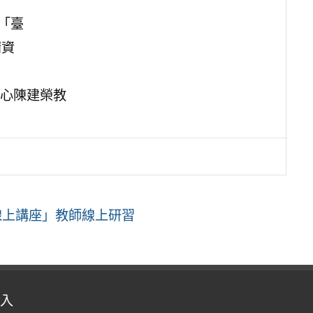
訂為「臺
請資
心陳建榮教
線上講座」教師線上研習
入