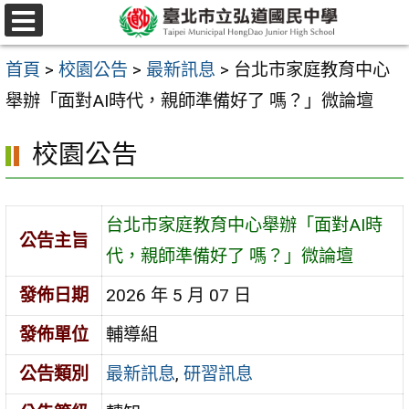
跳
選
至
單
首頁
>
校園公告
>
最新訊息
>
台北市家庭教育中心
主
舉辦「面對AI時代，親師準備好了 嗎？」微論壇
要
內
校園公告
容
區
台北市家庭教育中心舉辦「面對AI時
公告主旨
代，親師準備好了 嗎？」微論壇
發佈日期
2026 年 5 月 07 日
發佈單位
輔導組
公告類別
最新訊息
,
研習訊息