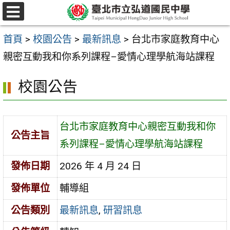
跳
選
至
單
首頁
>
校園公告
>
最新訊息
>
台北市家庭教育中心
主
親密互動我和你系列課程–愛情心理學航海站課程
要
內
校園公告
容
區
台北市家庭教育中心親密互動我和你
公告主旨
系列課程–愛情心理學航海站課程
發佈日期
2026 年 4 月 24 日
發佈單位
輔導組
公告類別
最新訊息
,
研習訊息