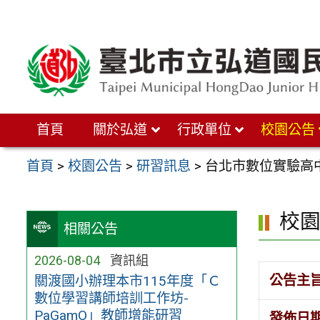
跳
至
主
要
內
首頁
關於弘道
行政單位
校園公告
容
區
首頁
>
校園公告
>
研習訊息
>
台北市數位實驗高
校
相關公告
2026-08-04
資訊組
公告主
關渡國小辦理本市115年度「Ｃ
數位學習講師培訓工作坊-
PaGamO」教師增能研習
發佈日