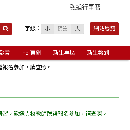
弘道行事曆
字級：
送出
網站導覽
小
預設
大
搜
尋：
影音
FB 官網
新生專區
新生報到
踴躍報名參加，請查照。
上研習，敬邀貴校教師踴躍報名參加，請查照。