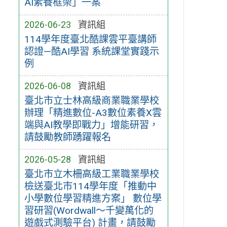
AI素養框架」一案
2026-06-23
資訊組
114學年度臺北酷課雲平臺講師
認證—酷AI學習 系統課堂實踐示
例
2026-06-08
資訊組
臺北市立士林高級商業職業學校
辦理「精進數位-A3數位素養X雲
端與AI教學即戰力」增能研習，
請鼓勵教師踴躍報名
2026-05-28
資訊組
臺北市立木柵高級工業職業學校
檢送臺北市114學年度「推動中
小學數位學習精進方案」 數位學
習研習(Wordwall～千變萬化的
遊戲式測驗平台) 計畫，請鼓勵