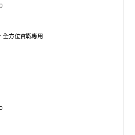
0
sor 全方位實戰應用
0