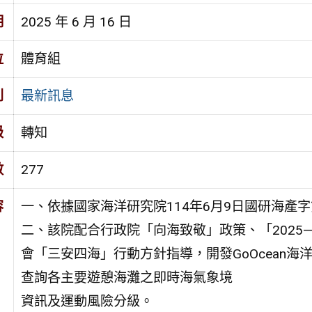
期
2025 年 6 月 16 日
位
體育組
別
最新訊息
級
轉知
數
277
容
一、依據國家海洋研究院114年6月9日國研海產字第1
二、該院配合行政院「向海致敬」政策、「2025
會「三安四海」行動方針指導，開發GoOcean海
查詢各主要遊憩海灘之即時海氣象境
資訊及運動風險分級。