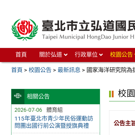
跳
至
主
要
內
首頁
關於弘道
行政單位
校園公告
容
區
首頁
>
校園公告
>
最新訊息
>
國家海洋研究院為提
校
相關公告
2026-07-06
體育組
115年臺北市青少年民俗運動訪
公告主
問團出國行前公演暨授旗典禮