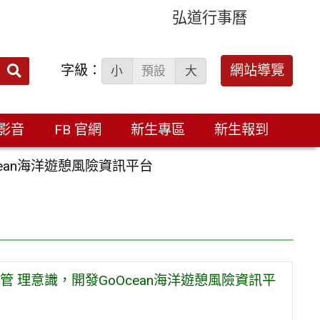
弘道行事曆
字級：
送出
網站導覽
小
預設
大
搜
尋：
影音
FB 官網
新生專區
新生報到
ean海洋遊憩風險資訊平台
 理意識，開發GoOcean海洋遊憩風險資訊平