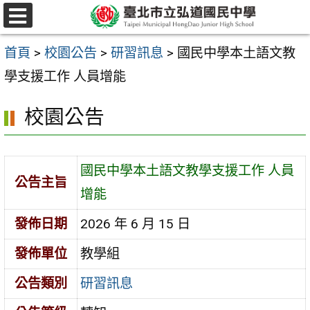
跳
選
至
單
首頁
>
校園公告
>
研習訊息
>
國民中學本土語文教
主
學支援工作 人員增能
要
內
校園公告
容
區
國民中學本土語文教學支援工作 人員
公告主旨
增能
發佈日期
2026 年 6 月 15 日
發佈單位
教學組
公告類別
研習訊息