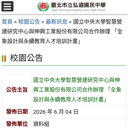
跳
選
至
單
首頁
>
校園公告
>
最新訊息
>
國立中央大學智慧營
主
建研究中心與伸興工業股份有限公司合作辦理 「全
要
象設計與永續教育人才培訓計畫」
內
容
校園公告
區
國立中央大學智慧營建研究中心與伸
公告主旨
興工業股份有限公司合作辦理 「全象
設計與永續教育人才培訓計畫」
發佈日期
2026 年 6 月 04 日
發佈單位
資料組