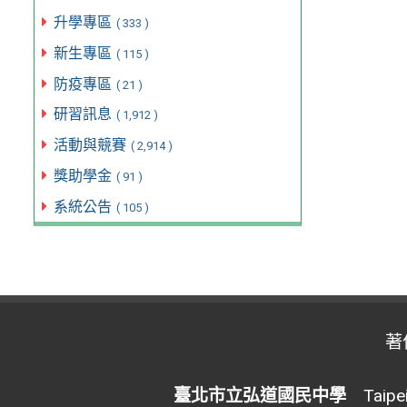
升學專區
( 333 )
新生專區
( 115 )
防疫專區
( 21 )
研習訊息
( 1,912 )
活動與競賽
( 2,914 )
獎助學金
( 91 )
系統公告
( 105 )
著
臺北市立弘道國民中學
Taipei 