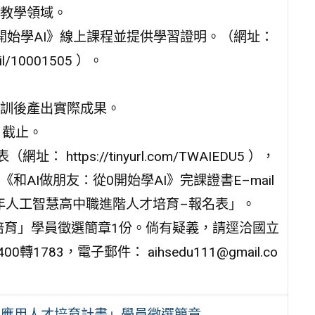
教學領域。
開始學AI》線上課程並提供學習證明。（網址：
ail/10001505 ）。
訓後產出實際成果。
）截止。
tps://tinyurl.com/TWAIEDU5 ），
AI做朋友：從0開始學AI》完課證書E–mail
：「2026年人工智慧高中職進階人才培育–報名表」。
培育」學員徵選簡章1份。倘有疑義，請逕洽國立
1783，電子郵件： aihsedu111@gmail.co
及應用人才培育計畫」學員徵選簡章