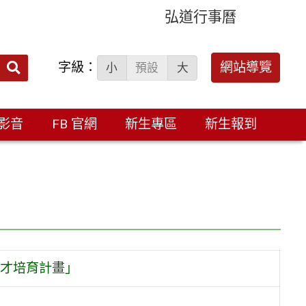
弘道行事曆
字級：
送出
網站導覽
小
預設
大
搜
尋：
影音
FB 官網
新生專區
新生報到
才培育計畫」