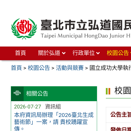
跳
至
主
要
內
首頁
關於弘道
行政單位
校園公告
容
區
首頁
>
校園公告
>
活動與競賽
>
國立成功大學執
校
相關公告
2026-07-27
資訊組
公告主
本府資訊局辦理「2026臺北生成
藝術節」一案，請 貴校踴躍宣
傳。
發佈日