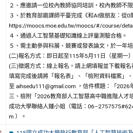
２、應邀請一位校內教師協同培訓，校內教師不限
３、於教育部磨課師平臺完成《和AI做朋友：從0
https://moocs.moe.edu.tw/moocs/#/course/det
４、通過人工智慧基礎知識線上評量測驗合格。
５、需主動參與科展、競賽或發表論文，於一年培
(二)報名方式：即日起至115年5月11日（星期一
(三)徵選方式：線上報名，請上網填報並下載報名表（網址： ht
填寫完成後請將「報名表」、「檢附資料檔案」、《和
至 aihsedu111@gmail.com ，信件標題
三、檢附「2026教育部人工智慧高中職進階人才
成功大學聯絡人鍾小姐（電話：06–2757575#62400轉
m ）。
115國立成功大學執行教育部「人工智慧技術
件