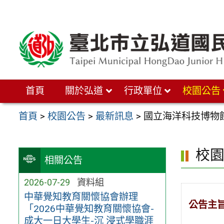
跳
至
主
要
內
首頁
關於弘道
行政單位
校園公告
容
區
首頁
>
校園公告
>
最新訊息
>
國立海洋科技博物館
校
相關公告
2026-07-29
資料組
中華覺知教育關懷協會辦理
公告主
「2026中華覺知教育關懷協會-
成大一日大學生-沉 浸式學職涯