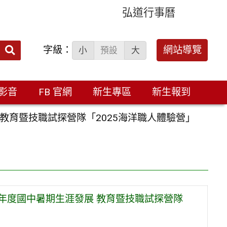
弘道行事曆
字級：
送出
網站導覽
小
預設
大
搜
尋：
影音
FB 官網
新生專區
新生報到
教育暨技職試探營隊「2025海洋職人體驗營」
年度國中暑期生涯發展 教育暨技職試探營隊