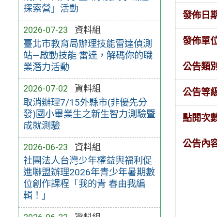
探索營」活動
發佈日
2026-07-23
資料組
發佈單
臺北市教育局辦理技能雷達偵測
站—啟動技能 雷達，解碼你的職
公告類
業潛力活動
2026-07-02
資料組
公告等
取消辦理7/15外縣市(非優先分
發)國小畢業生之新生智力測驗暨
點閱次
成就測驗
公告內
2026-06-23
資料組
社團法人台灣少年權益與福利促
進聯盟辦理2026年青少年暑期數
位創作課程「我的青 春由我編
輯！」