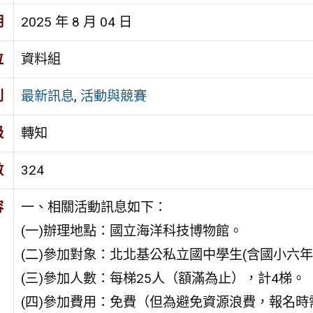
期
2025 年 8 月 04 日
位
資料組
別
最新訊息
,
活動與競賽
級
轉知
數
324
容
一、相關活動訊息如下：
(一)辦理地點：國立海洋科技博物館。
(二)參加對象：北北基公私立國中學生(含國小六
(三)參加人數：每梯25人（額滿為止），計4梯。
(四)參加費用：免費（但為避免資源浪費，報名時