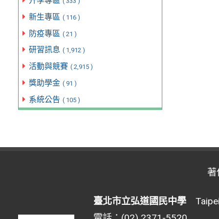
升學專區
( 333 )
新生專區
( 116 )
防疫專區
( 21 )
研習訊息
( 1,912 )
活動與競賽
( 2,915 )
獎助學金
( 91 )
系統公告
( 105 )
著
臺北市立弘道國民中學
Taipei 
電話：(02) 2371-5520