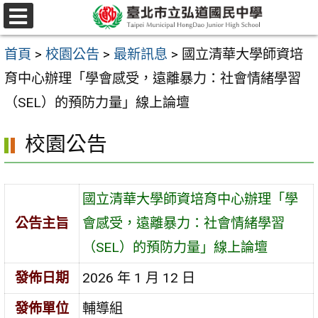
跳
選
至
單
首頁
>
校園公告
>
最新訊息
>
國立清華大學師資培
主
育中心辦理「學會感受，遠離暴力：社會情緒學習
要
（SEL）的預防力量」線上論壇
內
容
校園公告
區
國立清華大學師資培育中心辦理「學
公告主旨
會感受，遠離暴力：社會情緒學習
（SEL）的預防力量」線上論壇
發佈日期
2026 年 1 月 12 日
發佈單位
輔導組