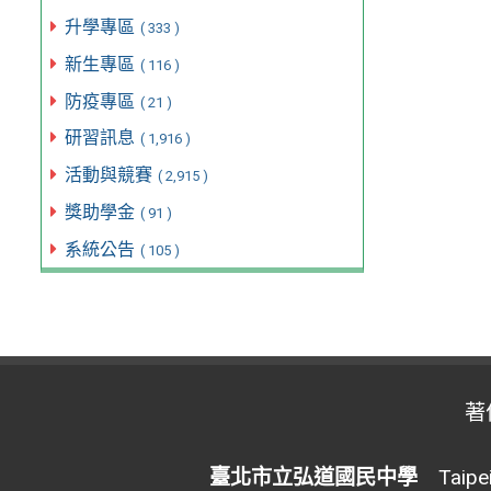
升學專區
( 333 )
新生專區
( 116 )
防疫專區
( 21 )
研習訊息
( 1,916 )
活動與競賽
( 2,915 )
獎助學金
( 91 )
系統公告
( 105 )
著
臺北市立弘道國民中學
Taipei 