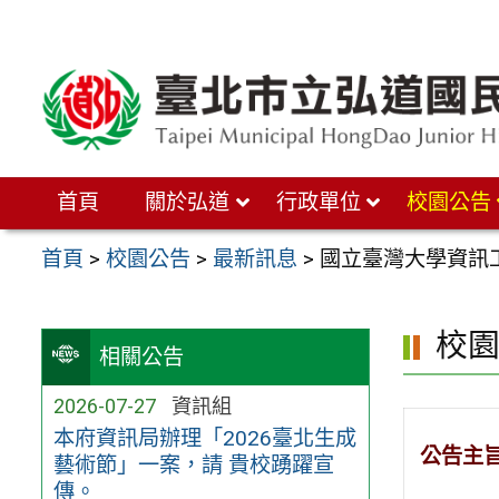
跳
至
主
要
內
首頁
關於弘道
行政單位
校園公告
容
區
首頁
>
校園公告
>
最新訊息
>
國立臺灣大學資訊
校
相關公告
2026-07-27
資訊組
本府資訊局辦理「2026臺北生成
公告主
藝術節」一案，請 貴校踴躍宣
傳。