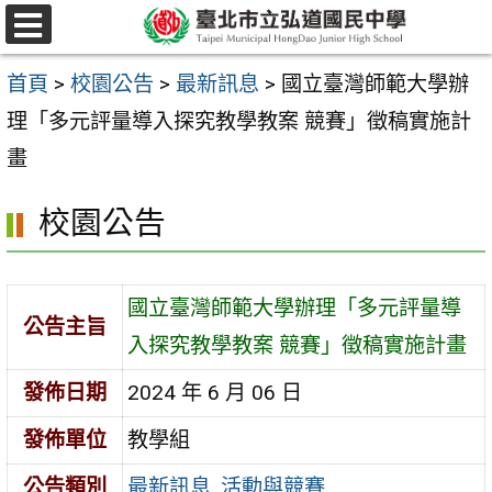
跳
選
至
單
首頁
>
校園公告
>
最新訊息
>
國立臺灣師範大學辦
主
理「多元評量導入探究教學教案 競賽」徵稿實施計
要
畫
內
容
校園公告
區
國立臺灣師範大學辦理「多元評量導
公告主旨
入探究教學教案 競賽」徵稿實施計畫
發佈日期
2024 年 6 月 06 日
發佈單位
教學組
公告類別
最新訊息
,
活動與競賽