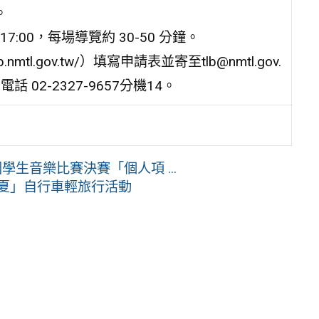
。
-17:00，每場導覽約 30-50 分鐘。
tl.gov.tw/）填寫申請表並寄至tlb@nmtl.gov.
2-2327-9657分機14。
生音樂比賽決賽「個人項 ...
一夏」自行車輕旅行活動