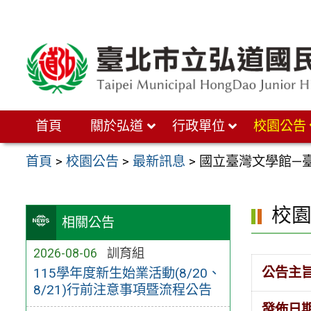
跳
至
主
要
內
首頁
關於弘道
行政單位
校園公告
容
區
首頁
>
校園公告
>
最新訊息
>
國立臺灣文學館—
校
相關公告
2026-08-06
訓育組
公告主
115學年度新生始業活動(8/20、
8/21)行前注意事項暨流程公告
發佈日