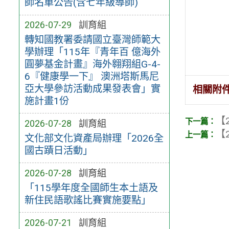
師名單公告(含七年級導師)
2026-07-29
訓育組
轉知國教署委請國立臺灣師範大
學辦理「115年『青年百 億海外
圓夢基金計畫』海外翱翔組G-4-
6『健康學一下』 澳洲塔斯馬尼
亞大學參訪活動成果發表會」實
相關附
施計畫1份
【2
2026-07-28
訓育組
【2
文化部文化資產局辦理「2026全
國古蹟日活動」
2026-07-28
訓育組
「115學年度全國師生本土語及
新住民語歌謠比賽實施要點」
2026-07-21
訓育組