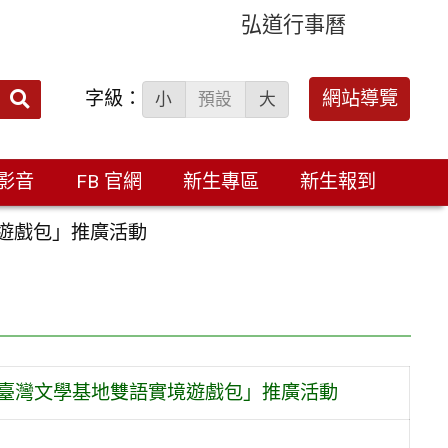
弘道行事曆
字級：
送出
網站導覽
小
預設
大
搜
尋：
影音
FB 官網
新生專區
新生報到
遊戲包」推廣活動
臺灣文學基地雙語實境遊戲包」推廣活動