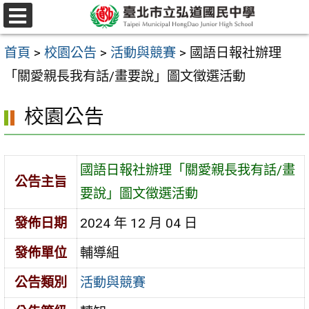
跳
選
至
單
首頁
>
校園公告
>
活動與競賽
>
國語日報社辦理
主
「關愛親長我有話/畫要說」圖文徵選活動
要
內
校園公告
容
區
國語日報社辦理「關愛親長我有話/畫
公告主旨
要說」圖文徵選活動
發佈日期
2024 年 12 月 04 日
發佈單位
輔導組
公告類別
活動與競賽