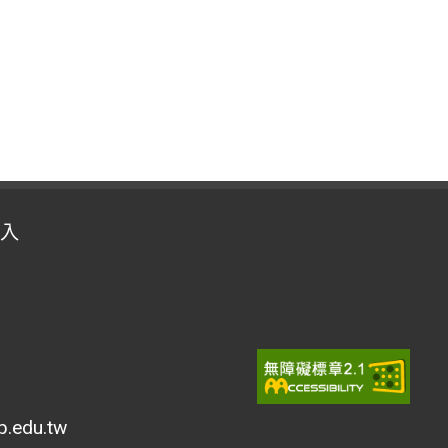
入
edu.tw