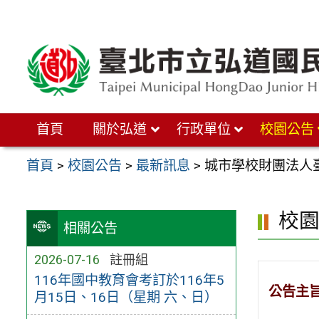
跳
至
主
要
內
首頁
關於弘道
行政單位
校園公告
容
區
首頁
>
校園公告
>
最新訊息
>
城市學校財團法人
校
相關公告
2026-07-16
註冊組
116年國中教育會考訂於116年5
公告主
月15日、16日（星期 六、日）