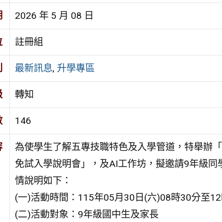
期
2026 年 5 月 08 日
位
註冊組
別
最新訊息
,
升學專區
級
轉知
數
146
容
為使學生了解五專技職特色及入學管道，特舉辦「
免試入學說明會」，及AI工作坊，擬邀請9年級同
情說明如下：
(一)活動時間：115年05月30日(六)08時30分至1
(二)活動對象：9年級國中生及家長