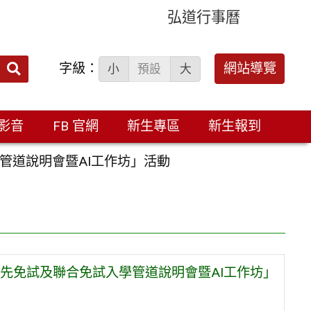
弘道行事曆
字級：
送出
網站導覽
小
預設
大
搜
尋：
影音
FB 官網
新生專區
新生報到
管道說明會暨AI工作坊」活動
先免試及聯合免試入學管道說明會暨AI工作坊」