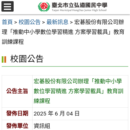
跳
選
至
單
首頁
>
校園公告
>
最新訊息
>
宏碁股份有限公司辦
主
理「推動中小學數位學習精進 方案學習載具」教育
要
訓練課程
內
容
校園公告
區
宏碁股份有限公司辦理「推動中小學
公告主旨
數位學習精進 方案學習載具」教育訓
練課程
發佈日期
2025 年 6 月 04 日
發佈單位
資訊組