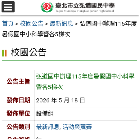
跳
選
至
單
首頁
>
校園公告
>
最新訊息
>
弘道國中辦理115年度
主
暑假國中小科學營各5梯次
要
內
校園公告
容
區
弘道國中辦理115年度暑假國中小科學
公告主旨
營各5梯次
發佈日期
2026 年 5 月 18 日
發佈單位
設備組
公告類別
最新訊息
,
活動與競賽