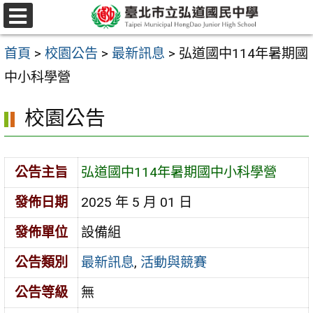
跳
選
至
單
首頁
>
校園公告
>
最新訊息
>
弘道國中114年暑期國
主
中小科學營
要
內
校園公告
容
區
公告主旨
弘道國中114年暑期國中小科學營
發佈日期
2025 年 5 月 01 日
發佈單位
設備組
公告類別
最新訊息
,
活動與競賽
公告等級
無