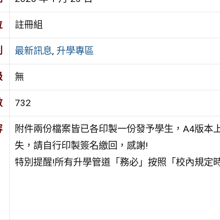
位
註冊組
別
最新訊息
,
升學專區
級
無
數
732
容
附件兩份檔案皆已各印製一份發予學生，A4版本
失，請自行印製簽名繳回，感謝!
特別提醒!所有升學管道「務必」按照「校內規定