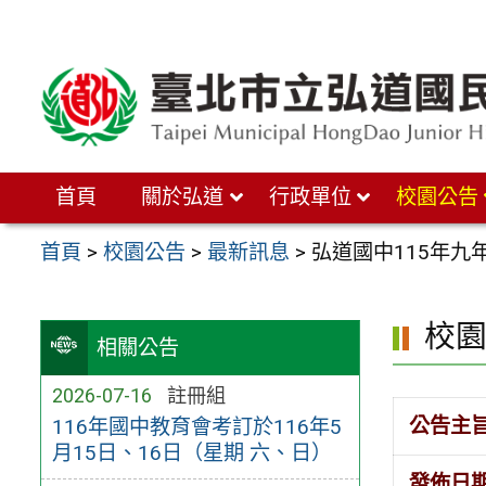
跳
至
主
要
內
首頁
關於弘道
行政單位
校園公告
容
區
首頁
>
校園公告
>
最新訊息
>
弘道國中115年九
校
相關公告
2026-07-16
註冊組
公告主
116年國中教育會考訂於116年5
月15日、16日（星期 六、日）
發佈日