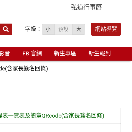
弘道行事曆
字級：
送出
網站導覽
小
預設
大
搜
尋：
影音
FB 官網
新生專區
新生報到
e(含家長簽名回條)
表一覽表及簡章QRcode(含家長簽名回條)