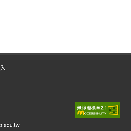
入
edu.tw