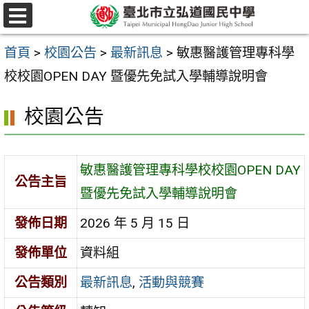
跳
選
至
單
首頁
>
校園公告
>
最新訊息
>
敏惠醫護管理專科學
主
校校園OPEN DAY 暨優先免試入學輔導說明會
要
內
校園公告
容
區
敏惠醫護管理專科學校校園OPEN DAY
公告主旨
暨優先免試入學輔導說明會
發佈日期
2026 年 5 月 15 日
發佈單位
資料組
公告類別
最新訊息
,
活動與競賽