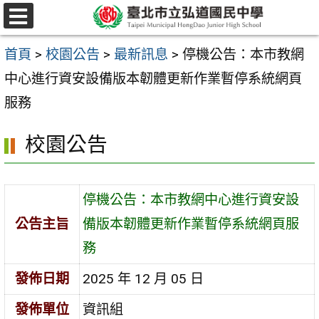
跳
選
至
單
首頁
>
校園公告
>
最新訊息
>
停機公告：本市教網
主
中心進行資安設備版本韌體更新作業暫停系統網頁
要
服務
內
容
校園公告
區
停機公告：本市教網中心進行資安設
公告主旨
備版本韌體更新作業暫停系統網頁服
務
發佈日期
2025 年 12 月 05 日
發佈單位
資訊組