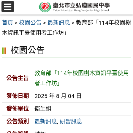
跳
選
至
單
首頁
>
校園公告
>
最新訊息
>
教育部「114年校園樹
主
木資訊平臺使用者工作坊」
要
內
校園公告
容
區
教育部「114年校園樹木資訊平臺使用
公告主旨
者工作坊」
發佈日期
2025 年 8 月 04 日
發佈單位
衛生組
公告類別
最新訊息
,
研習訊息