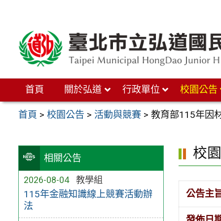
跳
至
主
要
內
首頁
關於弘道
行政單位
校園公告
容
區
首頁
>
校園公告
>
活動與競賽
>
教育部115年因
校
相關公告
2026-08-04
教學組
公告主
115年金融知識線上競賽活動辦
法
發佈日