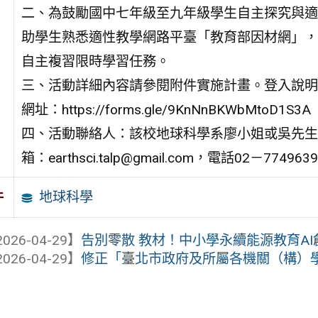
二、為鼓勵國中七年級至九年級學生自主探究與適
助學生熟悉適性教學網路平臺「教育部因材網」，
自主複習限時學習任務。
三、活動詳細內容請參閱附件實施計畫。登入說明
網址：https://forms.gle/9KnNnBKWbMtoD1S3A
四、活動聯絡人：該校地球科學系廖小姐或吳先生
箱：earthsci.talp@gmail.com，電話02－774963
地球科學
件
026-04-29】
告別零散 教材！中小學永續能源教育A
026-04-29】
修正「臺北市政府及所屬各機關（構）學校