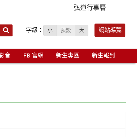
弘道行事曆
字級：
送出
網站導覽
小
預設
大
搜
尋：
影音
FB 官網
新生專區
新生報到