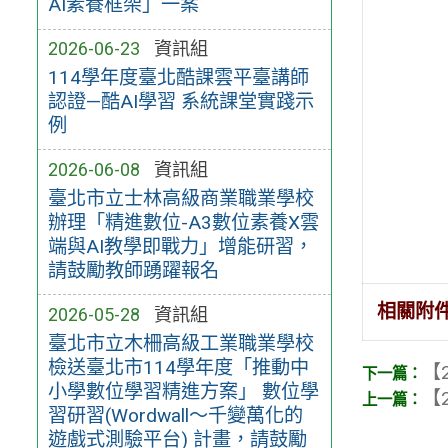
AI素養框架」一案
2026-06-23
資訊組
114學年度臺北酷課雲平臺講師
認證—酷AI學習 系統課堂實踐示
例
2026-06-08
資訊組
臺北市立士林高級商業職業學校
辦理「精進數位-A3數位素養X雲
端與AI教學即戰力」增能研習，
請鼓勵教師踴躍報名
相關附
2026-05-28
資訊組
臺北市立木柵高級工業職業學校
檢送臺北市114學年度「推動中
【2
小學數位學習精進方案」 數位學
【2
習研習(Wordwall～千變萬化的
遊戲式測驗平台) 計畫，請鼓勵