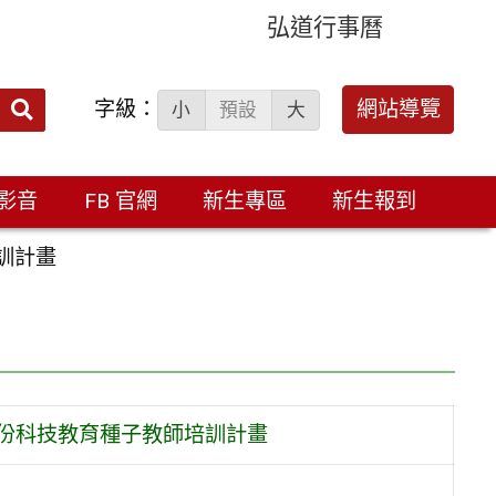
弘道行事曆
字級：
送出
網站導覽
小
預設
大
搜
尋：
影音
FB 官網
新生專區
新生報到
訓計畫
月份科技教育種子教師培訓計畫