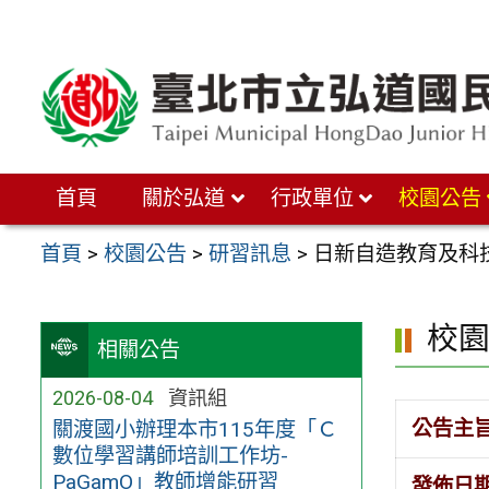
跳
至
主
要
內
首頁
關於弘道
行政單位
校園公告
容
區
首頁
>
校園公告
>
研習訊息
>
日新自造教育及科技
校
相關公告
2026-08-04
資訊組
公告主
關渡國小辦理本市115年度「Ｃ
數位學習講師培訓工作坊-
PaGamO」教師增能研習
發佈日