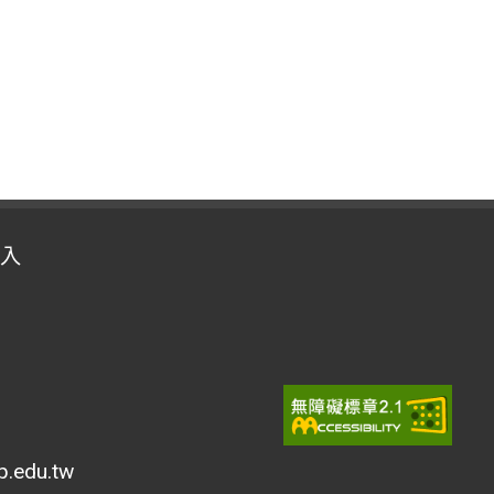
入
edu.tw