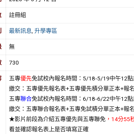
位
註冊組
別
最新訊息
,
升學專區
級
無
數
730
容
五專
優先
免試校內報名時間：5/18-5/19中午1
繳交：五專優先報名表+五專優先積分單正本+報名
五專
聯合
免試校內報名時間：6/18-6/22中午1
繳交：五專聯合報名表+五專免試積分單正本+報名
★影片前段為介紹五專優先與五專聯免
，14分5
看並確認報名表上是否填寫正確