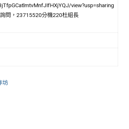
3jTfpGCatlmtvMnfJIfHXjYQJ/view?usp=sharing
，23715520分機220杜組長
作坊