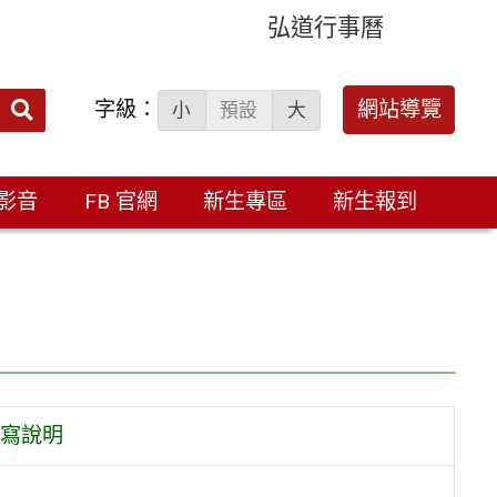
弘道行事曆
字級：
送出
網站導覽
小
預設
大
搜
尋：
影音
FB 官網
新生專區
新生報到
寫說明