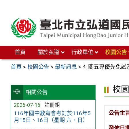
跳
至
主
要
內
首頁
關於弘道
行政單位
校園公告
容
區
首頁
>
校園公告
>
最新訊息
>
有關五專優先免試
校
相關公告
2026-07-16
註冊組
公告主
116年國中教育會考訂於116年5
月15日、16日（星期 六、日）
發佈日