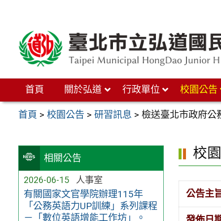
跳
至
主
要
內
首頁
關於弘道
行政單位
校園公告
容
區
首頁
>
校園公告
>
研習訊息
>
檢送臺北市政府公務
校
相關公告
2026-06-15
人事室
公告主
有關國家文官學院辦理115年
「公務英語力UP訓練」系列課程
－「數位英語增能工作坊」。
發佈日