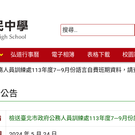
弘道行事曆
電子相簿
表格下載
校園
人員訓練處113年度7—9月份語言自費班期資料，請
園公告
旨
檢送臺北市政府公務人員訓練處113年度7—9月
期
2024 年 5 月 24 日