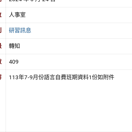
位
人事室
別
研習訊息
級
轉知
數
409
容
113年7-9月份語言自費班期資料1份如附件