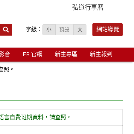
弘道行事曆
字級：
送出
網站導覽
小
預設
大
搜
尋：
影音
FB 官網
新生專區
新生報到
查照。
份語言自費班期資料，請查照。