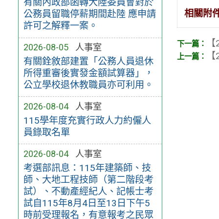
有關內政部函轉大陸委員會對於
相關附
公務員留職停薪期間赴陸 應申請
許可之解釋一案。
【2
2026-08-05
人事室
【2
有關銓敘部建置「公務人員退休
所得重審後實發金額試算器」，
公立學校退休教職員亦可利用。
2026-08-04
人事室
115學年度充實行政人力約僱人
員錄取名單
2026-08-04
人事室
考選部訊息：115年建築師、技
師、大地工程技師（第二階段考
試）、不動產經紀人、記帳士考
試自115年8月4日至13日下午5
時前受理報名，有意報考之民眾