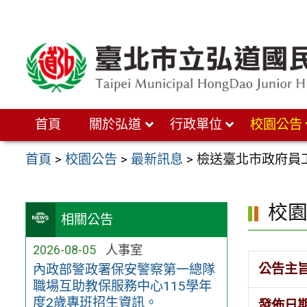
跳
至
主
要
內
首頁
關於弘道
行政單位
校園公告
容
區
首頁
>
校園公告
>
最新訊息
>
檢送臺北市政府員
校
相關公告
2026-08-05
人事室
公告主
內政部警政署保安警察第一總隊
職場互助教保服務中心115學年
度2歲專班招生資訊。
發佈日