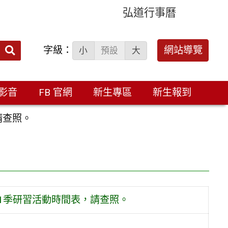
弘道行事曆
字級：
送出
網站導覽
小
預設
大
搜
尋：
影音
FB 官網
新生專區
新生報到
請查照。
1季研習活動時間表，請查照。