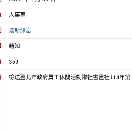
位
人事室
別
最新訊息
級
轉知
數
353
容
檢送臺北市政府員工休閒活動隊社書畫社114年第