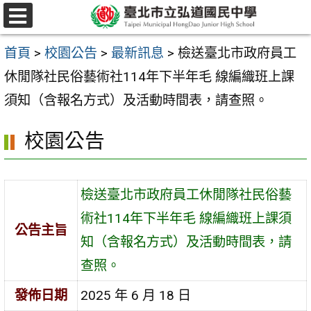
跳
選
至
單
首頁
>
校園公告
>
最新訊息
>
檢送臺北市政府員工
主
休閒隊社民俗藝術社114年下半年毛 線編織班上課
要
須知（含報名方式）及活動時間表，請查照。
內
容
校園公告
區
檢送臺北市政府員工休閒隊社民俗藝
術社114年下半年毛 線編織班上課須
公告主旨
知（含報名方式）及活動時間表，請
查照。
發佈日期
2025 年 6 月 18 日