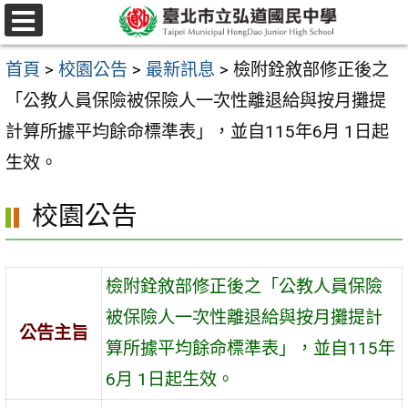
跳
選
至
單
首頁
>
校園公告
>
最新訊息
>
檢附銓敘部修正後之
主
「公教人員保險被保險人一次性離退給與按月攤提
要
計算所據平均餘命標準表」，並自115年6月 1日起
內
生效。
容
區
校園公告
檢附銓敘部修正後之「公教人員保險
被保險人一次性離退給與按月攤提計
公告主旨
算所據平均餘命標準表」，並自115年
6月 1日起生效。