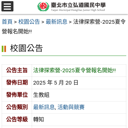
跳
選
至
單
首頁
>
校園公告
>
最新訊息
>
法律探索營-2025夏令
主
營報名開始!!
要
內
校園公告
容
區
公告主旨
法律探索營-2025夏令營報名開始!!
發佈日期
2025 年 5 月 20 日
發佈單位
生教組
公告類別
最新訊息
,
活動與競賽
公告等級
轉知