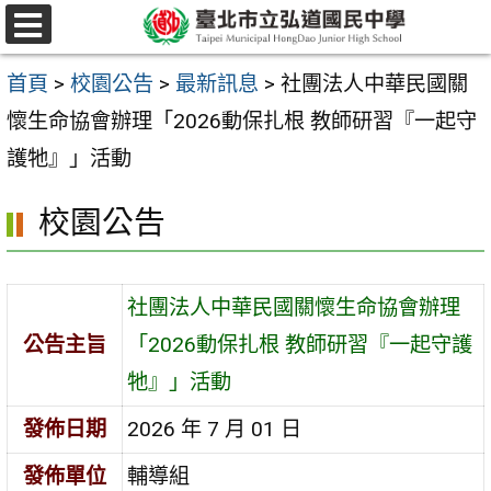
跳
選
至
單
首頁
>
校園公告
>
最新訊息
>
社團法人中華民國關
主
懷生命協會辦理「2026動保扎根 教師研習『一起守
要
護牠』」活動
內
容
校園公告
區
社團法人中華民國關懷生命協會辦理
公告主旨
「2026動保扎根 教師研習『一起守護
牠』」活動
發佈日期
2026 年 7 月 01 日
發佈單位
輔導組